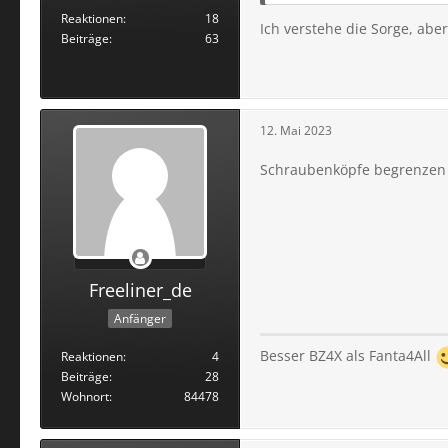
Reaktionen
18
Ich verstehe die Sorge, aber
Beiträge
63
12. Mai 2023
Schraubenköpfe begrenzen d
Freeliner_de
Anfänger
Besser BZ4X als Fanta4All
Reaktionen
4
Beiträge
28
Wohnort
84478