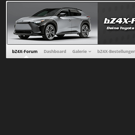
bZ4X-Forum
Dashboard
Galerie
bZ4X-Bestellunge