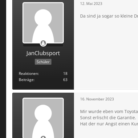
12. Mai 2023
Da sind ja sogar so kleine 
JanClubsport
Schüler
Reaktionen
18
Beiträge
63
16. November 2023
Mir wurde eben vom Toyotah
Sonst erlischt die Garantie.
Hat der nur Angst einen Kun