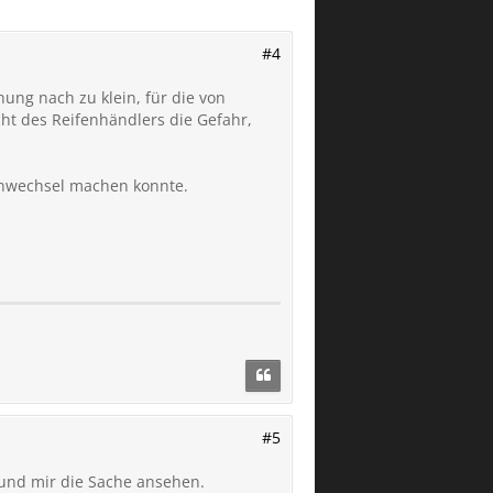
#4
ung nach zu klein, für die von
t des Reifenhändlers die Gefahr,
enwechsel machen konnte.
#5
 und mir die Sache ansehen.