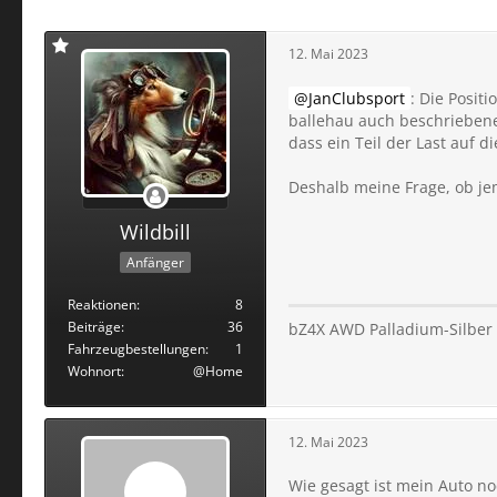
12. Mai 2023
JanClubsport
: Die Posit
ballehau auch beschrieben
dass ein Teil der Last auf d
Deshalb meine Frage, ob j
Wildbill
Anfänger
Reaktionen
8
Beiträge
36
bZ4X AWD Palladium-Silber
Fahrzeugbestellungen
1
Wohnort
@Home
12. Mai 2023
Wie gesagt ist mein Auto n