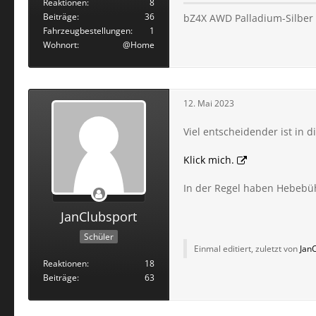
Reaktionen
8
Beiträge
36
bZ4X AWD Palladium-Silber
Fahrzeugbestellungen
1
Wohnort
@Home
12. Mai 2023
Viel entscheidender ist in 
Klick mich.
In der Regel haben Hebeb
JanClubsport
Schüler
Einmal editiert, zuletzt von
Jan
Reaktionen
18
Beiträge
63