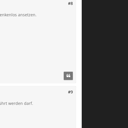
#8
denkenlos ansetzen.
#9
ührt werden darf.