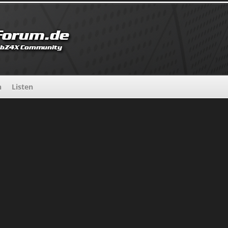
n
Listen