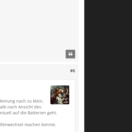
#6
Meinung nach zu klein,
alb nach Ansicht des
tuell auf die Batterien geht.
eifenwechsel machen konnte.