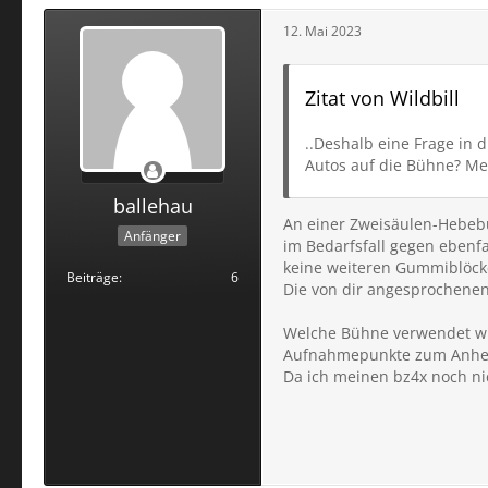
12. Mai 2023
Zitat von Wildbill
..Deshalb eine Frage in
Autos auf die Bühne? M
ballehau
An einer Zweisäulen-Hebeb
Anfänger
im Bedarfsfall gegen ebenf
keine weiteren Gummiblöck
Beiträge
6
Die von dir angesprochene
Welche Bühne verwendet wird 
Aufnahmepunkte zum Anheb
Da ich meinen bz4x noch ni