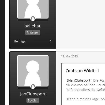
ballehau
Anfänger
Beiträge
6
12. Mai 2023
Zitat von Wildbill
JanClubsport
: Die Po
für die von ballehau au
Reifenhändlers die Gefahr
JanClubsport
Deshalb meine Frage, o
Schüler