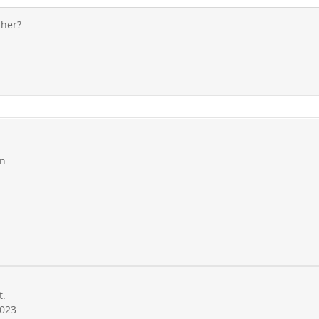
 her?
en
t.
023