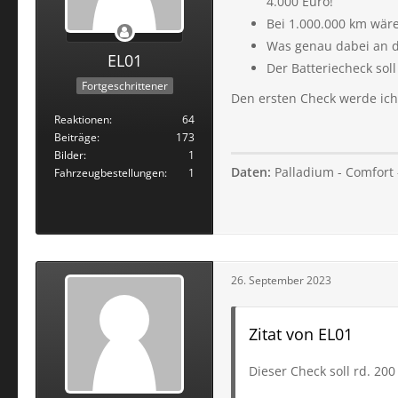
4.000 Euro!
Bei 1.000.000 km wären
Was genau dabei an de
EL01
Der Batteriecheck sol
Fortgeschrittener
Den ersten Check werde ich
Reaktionen
64
Beiträge
173
Bilder
1
Daten:
Palladium - Comfort -
Fahrzeugbestellungen
1
26. September 2023
Zitat von EL01
Dieser Check soll rd. 200