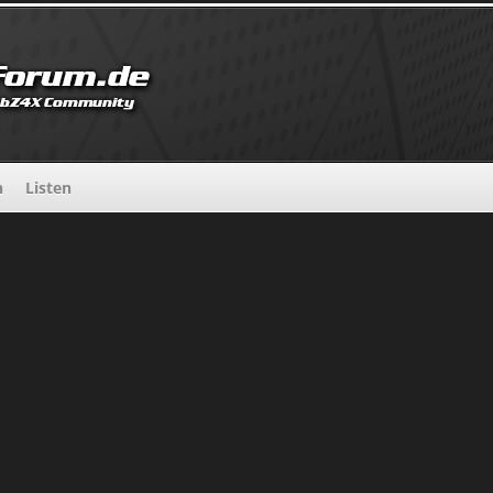
n
Listen