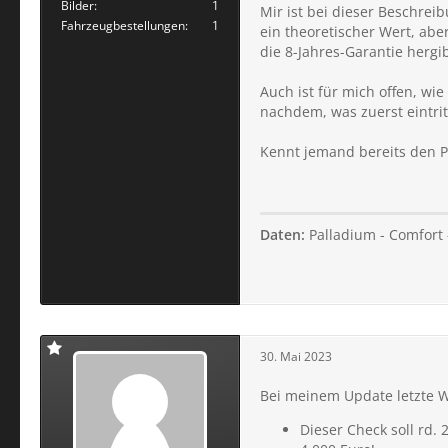
Bilder
1
Mir ist bei dieser Beschrei
Fahrzeugbestellungen
1
ein theoretischer Wert, ab
die 8-Jahres-Garantie hergib
Auch ist für mich offen, wi
nachdem, was zuerst eintrit
Kennt jemand bereits den Pr
Daten:
Palladium - Comfort -
30. Mai 2023
Bei meinem Update letzte 
Dieser Check soll rd. 