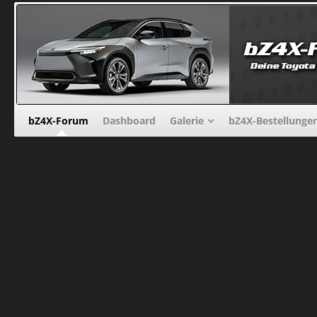
bZ4X-Forum
Dashboard
Galerie
bZ4X-Bestellunge