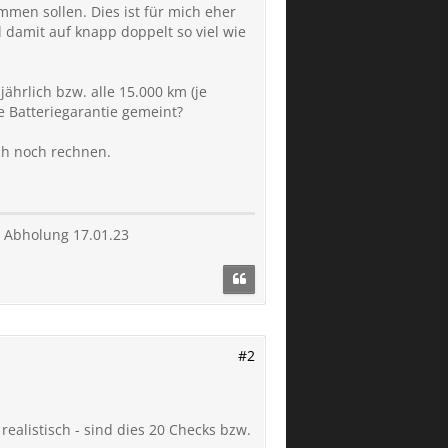
mmen sollen. Dies ist für mich eher
 damit auf knapp doppelt so viel wie
ährlich bzw. alle 15.000 km (je
e Batteriegarantie gemeint?
uch noch rechnen.
- Abholung 17.01.23
#2
 realistisch - sind dies 20 Checks bzw.