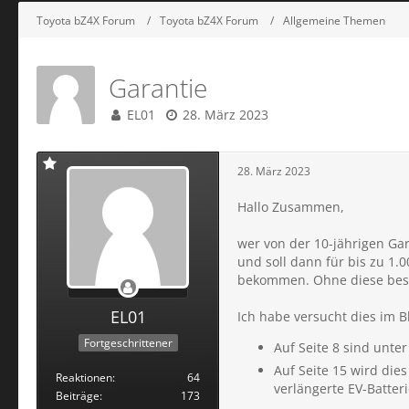
Toyota bZ4X Forum
Toyota bZ4X Forum
Allgemeine Themen
Garantie
EL01
28. März 2023
28. März 2023
Hallo Zusammen,
wer von der 10-jährigen Gar
und soll dann für bis zu 1.
bekommen. Ohne diese beson
EL01
Ich habe versucht dies im 
Fortgeschrittener
Auf Seite 8 sind unter
Auf Seite 15 wird die
Reaktionen
64
verlängerte EV-Batteri
Beiträge
173