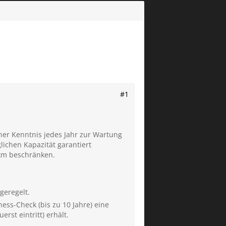
#1
iner Kenntnis jedes Jahr zur Wartung
lichen Kapazität garantiert
 km beschränken.
geregelt.
ess-Check (bis zu 10 Jahre) eine
rst eintritt) erhält.