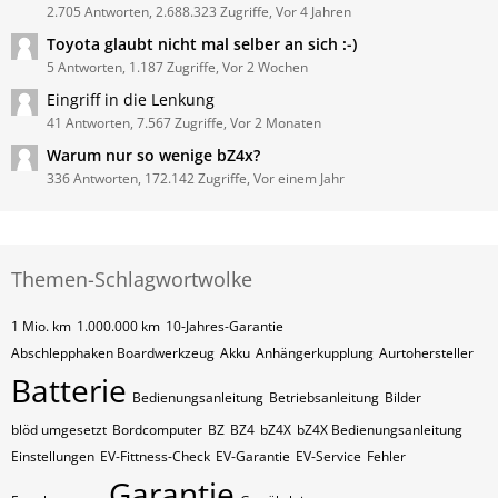
2.705 Antworten, 2.688.323 Zugriffe, Vor 4 Jahren
Toyota glaubt nicht mal selber an sich :-)
5 Antworten, 1.187 Zugriffe, Vor 2 Wochen
Eingriff in die Lenkung
41 Antworten, 7.567 Zugriffe, Vor 2 Monaten
Warum nur so wenige bZ4x?
336 Antworten, 172.142 Zugriffe, Vor einem Jahr
Themen-Schlagwortwolke
1 Mio. km
1.000.000 km
10-Jahres-Garantie
Abschlepphaken Boardwerkzeug
Akku
Anhängerkupplung
Aurtohersteller
Batterie
Bedienungsanleitung
Betriebsanleitung
Bilder
blöd umgesetzt
Bordcomputer
BZ
BZ4
bZ4X
bZ4X Bedienungsanleitung
Einstellungen
EV-Fittness-Check
EV-Garantie
EV-Service
Fehler
Garantie