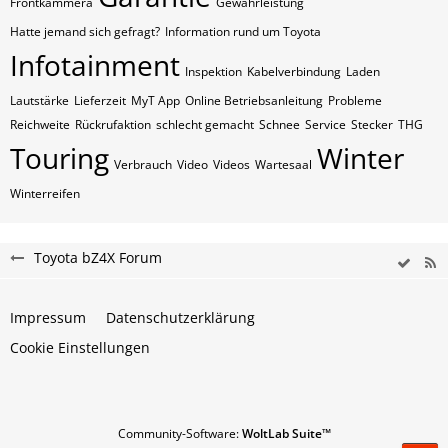
Frontkammera
Gewährleistung
Hatte jemand sich gefragt?
Information rund um Toyota
Infotainment
Inspektion
Kabelverbindung
Laden
Lautstärke
Lieferzeit
MyT App
Online Betriebsanleitung
Probleme
Reichweite
Rückrufaktion
schlecht gemacht
Schnee
Service
Stecker
THG
Touring
Winter
Verbrauch
Video
Videos
Wartesaal
Winterreifen
Toyota bZ4X Forum
Impressum
Datenschutzerklärung
Cookie Einstellungen
Community-Software:
WoltLab Suite™