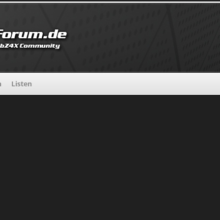
n
Listen