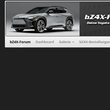
bZ4X-Forum
Dashboard
Galerie
bZ4X-Bestellunge