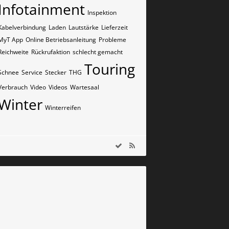
Infotainment
Inspektion
Kabelverbindung
Laden
Lautstärke
Lieferzeit
MyT App
Online Betriebsanleitung
Probleme
Reichweite
Rückrufaktion
schlecht gemacht
Touring
Schnee
Service
Stecker
THG
Verbrauch
Video
Videos
Wartesaal
Winter
Winterreifen