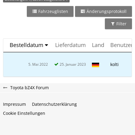
Fahrzeuglisten
Änderungsprotokoll
Filter
Bestelldatum
Lieferdatum
Land
Benutzer
kolti
5. Mai 2022
25. Januar 2023
Toyota bZ4X Forum
Impressum
Datenschutzerklärung
Cookie Einstellungen